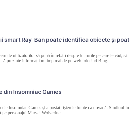
rii smart Ray-Ban poate identifica obiecte și poa
ite utilizatorilor să pună întrebări despre lucrurile pe care le văd, să fa
și să prezinte informații în timp real de pe web folosind Bing.
re din Insomniac Games
ele Insomniac Games și a postat fișierele furate ca dovadă. Studioul I
at pe personajul Marvel Wolverine.