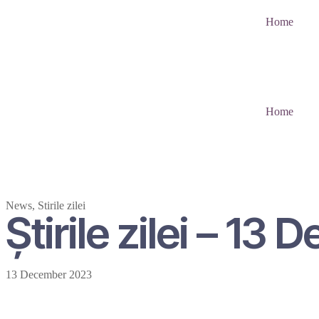
Home
Home
News
,
Stirile zilei
Știrile zilei – 1
13 December 2023