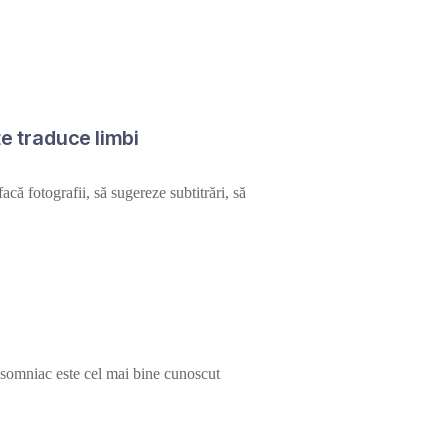
te traduce limbi
că fotografii, să sugereze subtitrări, să
nsomniac este cel mai bine cunoscut