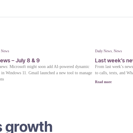
,
News
Daily News
,
News
ews – July 8 & 9
Last week’s n
news: Microsoft might soon add AI-powered dynamic
From last week’s news
s in Windows 11. Gmail launched a new tool to manage
to calls, texts, and W
ons
Read more
s growth